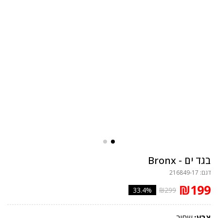
בגד ים - Bronx
דגם: 216849-17
₪199
33.4%
₪299
צבע:
שחור