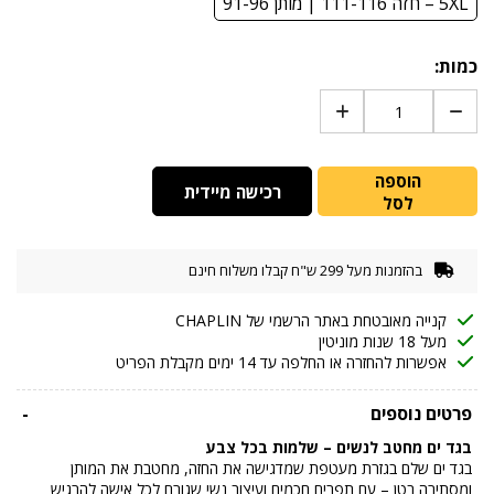
5XL – חזה 111-116 | מותן 91-96
כמות:
הוספה
רכישה מיידית
לסל
בהזמנות מעל 299 ש"ח קבלו משלוח חינם
קנייה מאובטחת באתר הרשמי של CHAPLIN
מעל 18 שנות מוניטין
אפשרות להחזרה או החלפה עד 14 ימים מקבלת הפריט
פרטים נוספים
-
בגד ים מחטב לנשים – שלמות בכל צבע
בגד ים שלם בגזרת מעטפת שמדגישה את החזה, מחטבת את המותן
ומסתירה בטן – עם תפרים חכמים ועיצוב נשי שגורם לכל אישה להרגיש