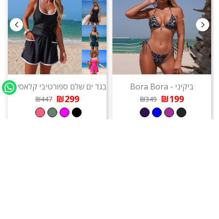
ביקיני - Bora Bora
בגד ים שלם ספורטיבי קלאסי – Santorini
בג
₪299
₪199
₪447
₪349
בחירת הגולשים