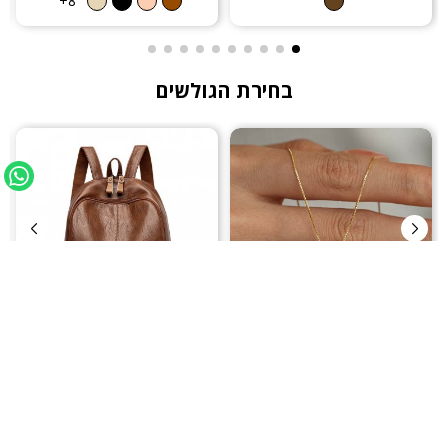
8+
בחירת הגולשים
שרשרת יהלום מוסנייט - Glow
תיק - Baro
₪229
₪299
₪349
₪499