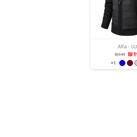
ט - Alfa
₪1
₪349
1+