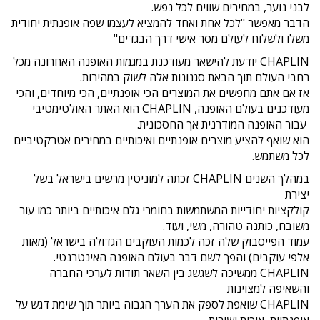
לבני נוער, במחירים שווים לכל נפש.
הדבר מאפשר "לכל אחת ואחד להמציא לעצמו שפה אופנתית יחודית
משלו ולשלוח לעולם מסר אישי דרך הבגדים"
CHAPLIN יודעת להישאר מעודכנת במגמות האופנה האחרונה מכל
רחבי העולם תוך הבאת סגנונות אלה לשוק במהירות.
אז אם אתם מחפשים את המוצרים הכי אופנתיים, הכי מיוחדים, והכי
מעודכנים בעולם האופנה, CHAPLIN הוא האתר האולטימטיבי
עבור האופנה המודרנית אך החסכונית.
הוא שואף להציע מוצרים אופנתיים ואיכותיים במחירים אטרקטיביים
לכל משתמש.
במהלך השנים CHAPLIN זכתה למוניטין מרשים בישראל בשל
יצירת
קולקציות יחודייות המשתמשות בחומרי גלם איכותיים ביותר כמו עור
משובח, כותנה טהורה, משי, ועוד.
עמוד הפייסבוק שלה זכה לכמות העוקבים הגדולה בישראל (מאות
אלפי עוקבים) והפך לשם דבר בעולם האופנה האינטרנטי.
CHAPLIN ממשיכה לשגשג בין השאר תודות לערכי החברה
והשאיפה למצוינות
CHAPLIN שואפת לספק את הערך הגבוה ביותר תוך שימת דגש על