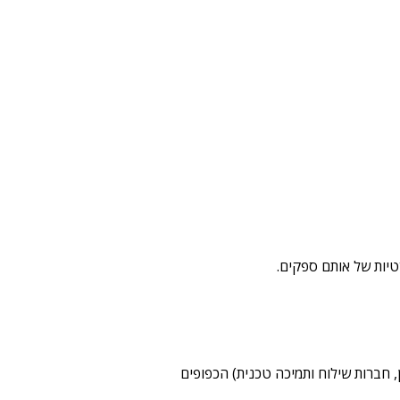
ספקי שירות חיצוניים (כגון ספקי סליקה, מערכות דיוור ו־CRM, שירותי אחסון, חברות שילוח ותמיכה טכנית) הכפופים