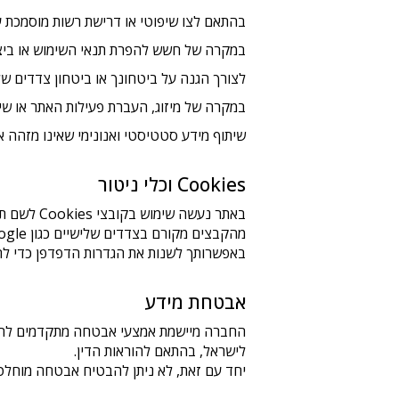
בהתאם לצו שיפוטי או דרישת רשות מוסמכת על
במקרה של חשש להפרת תנאי השימוש או ביצוע
לצורך הגנה על ביטחונך או ביטחון צדדים של
במקרה של מיזוג, העברת פעילות האתר או שינו
שיתוף מידע סטטיסטי ואנונימי שאינו מזהה א
Cookies וכלי ניטור
באתר נעש
מהקבצים מקורם בצדדים שלישיים כגון Google ו-Facebook.
באפשרותך לשנות את הגדרות הדפדפן כדי לחסום או למחוק Cookies, אולם פעולה זו עלולה
אבטחת מידע
החברה מיישמת אמצעי אבטחה מתקדמים להגנה 
לישראל, בהתאם להוראות הדין.
יחד עם זאת, לא ניתן להבטיח אבטחה מוחלטת