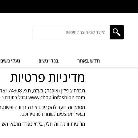
חדש באתר
בגדי נשים
נעלי נשים
מדיניות פרטיות
חברת צ'פלין (אופנה) בע"מ, ח.פ. 515174308 (להלן: "החברה"), מתייחסת בכבוד רב לפרטיות המשתמשים באתר האינטרנט של החברה, הפועל בכתובת
www.chaplinfashion.com
ובכל כתובת נו
מסמך זה נועד להסביר בצורה ברורה ופשוטה 
ובאילו אמצעים נשמרת פרטיותכם.
מדיניות זו מהווה חלק בלתי נפרד מתנאי השי