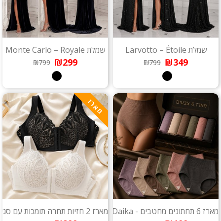
שמלת Larvotto – Étoile
שמלת Monte Carlo – Royale
₪299
₪349
₪799
₪799
מארז
מארז 6 תחתונים מחטבים - Daika
מארז 2 חזיות תחרה תומכות עם סגירה קדמית - Bella