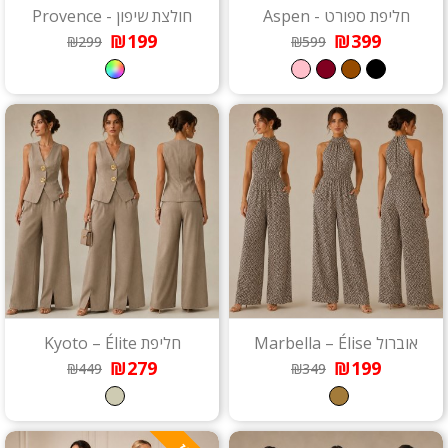
חליפת ספורט - Aspen
חולצת שיפון - Provence
₪199
₪399
₪299
₪599
אוברול Marbella – Élise
חליפת Kyoto – Élite
₪279
₪199
₪449
₪349