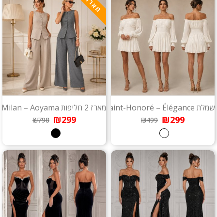
מארז
שמלת Saint-Honoré – Élégance
מארז 2 חליפות Milan – Aoyama
₪299
₪299
₪798
₪499