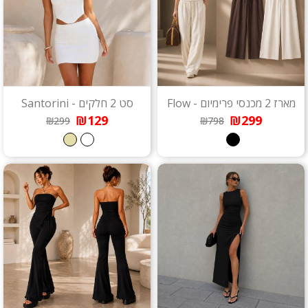
מארז 2 מכנסי פרימיום - Flow
סט 2 חלקים - Santorini
₪129
₪299
₪299
₪798