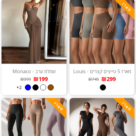
מארז
מארז 5 טייצים קצרים - Louis
שמלת ערב - Monaco
₪199
₪299
₪399
₪745
2+
מארז
מארז