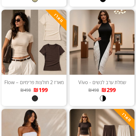
מארז
שמלת ערב לנשים - Vivo
מארז 2 חולצות פרימיום – Flow
₪199
₪299
₪498
₪498
מארז