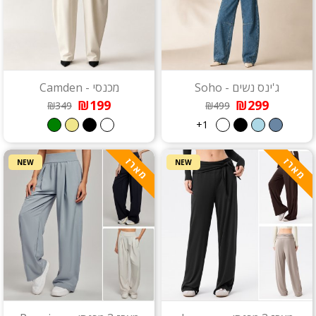
ג'ינס נשים - Soho
מכנסי - Camden
₪199
₪299
₪349
₪499
1+
מארז
מארז
NEW
NEW