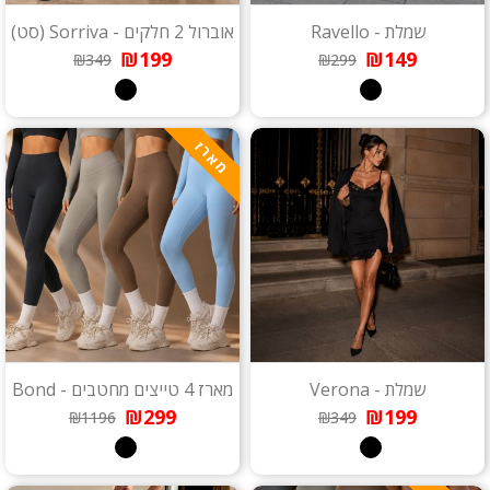
שמלת - Ravello
אוברול 2 חלקים - Sorriva (סט)
₪199
₪149
₪349
₪299
מארז
שמלת - Verona
מארז 4 טייצים מחטבים - Bond
₪299
₪199
₪1196
₪349