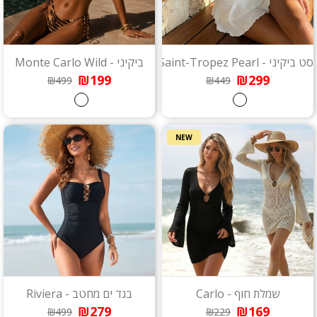
סט ביקיני - Saint-Tropez Pearl
ביקיני - Monte Carlo Wild
₪199
₪299
₪499
₪449
NEW
שמלת חוף - Carlo
בגד ים מחטב - Riviera
₪279
₪169
₪499
₪229