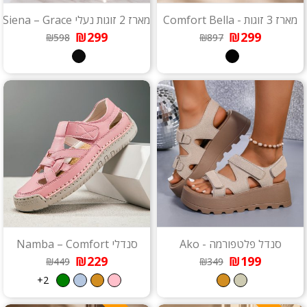
מארז 3 זוגות - Comfort Bella
מארז 2 זוגות נעלי Siena – Grace
₪299
₪299
₪598
₪897
סנדל פלטפורמה - Ako
סנדלי Namba – Comfort
₪229
₪199
₪449
₪349
2+