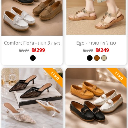
סנדל אורטופדי - Ego
מארז 3 זוגות - Comfort Flora
₪299
₪249
₪897
₪399
מארז
מארז