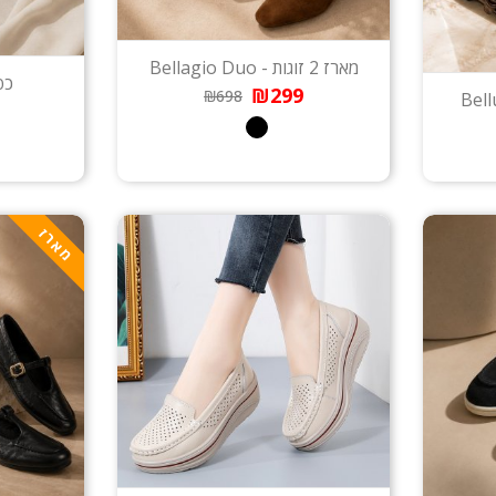
מארז 2 זוגות - Bellagio Duo
כפכ
₪299
₪698
מארז