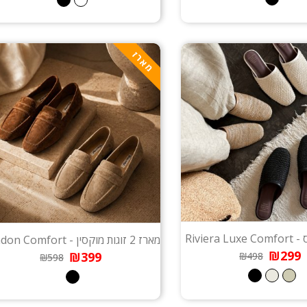
מארז
Riviera
מארז 2 זוגות מוקסין - London Comfort
₪299
₪399
₪498
₪598