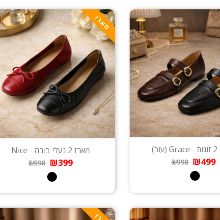
מארז
ור)
מארז 2 נעלי בובה - Nice
₪499
₪399
₪998
₪598