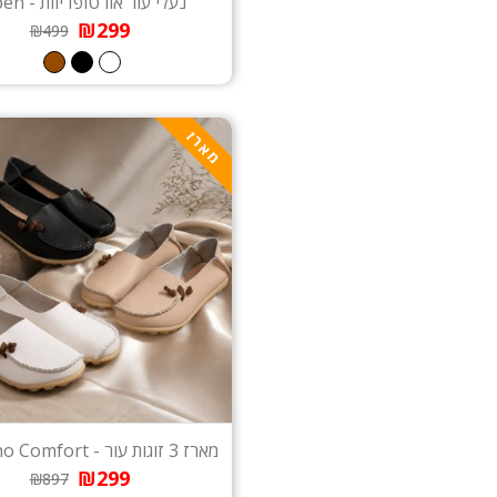
נעלי עור אורטופדיוות - Aspen
₪299
₪499
מארז
מארז 3 זוגות עור - Positano Comfort
₪299
₪897