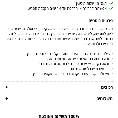
מעל 18 שנות מוניטין
אפשרות להחזרה או החלפה עד 14 ימים מקבלת הפריט
פרטים נוספים
-
מכנס קצר לגברים מבד כותנה ופשתן במראה קייצי, נקי ואלגנטי שמתאים
לים, לחופשה, ליציאות ולשימוש יומיומי בקיץ . גזרה נינוחה עם בד קליל ונעים
במיוחד למזג אוויר חם, בשילוב עיצוב מודרני המשתלב בקלות עם חולצת טי,
פולו או חולצת פשתן.
• שילוב כותנה ופשתן המעניק תחושת קלילות ואווריריות בקיץ
• גזרה נינוחה המתאימה לשימוש יומיומי ממושך
• מראה נקי וקייצי שמתאים גם לחופשה וגם ליום רגיל
• בד נעים ונושם למזג אוויר חם
• משתלב בקלות עם סניקרס, כפכפים או מוקסינים לקיץ
רכיבים
+
משלוחים
+
100% תשלום מאובטח