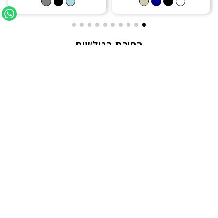
בחירת הגולשים
מארז
מארז
מארז 4 מכנסיים - Milan
מארז 5 חולצות - Kia
₪399
₪399
₪499
₪1116