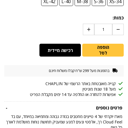
XL-42
L-40
M-38
S-36
XS-34
כמות:
הוספה
רכישה מיידית
לסל
בהזמנות מעל 299 ש"ח קבלו משלוח חינם
קנייה מאובטחת באתר הרשמי של CHAPLIN
מעל 18 שנות מוניטין
אפשרות להחזרה או החלפה עד 14 ימים מקבלת הפריט
פרטים נוספים
-
מארז יוקרתי של 4 טייצים מחטבים בגזרה גבוהה ומחמיאה במיוחד, עם בד
Cloud Feel רך, אלסטי ונעים למגע שמעניק תחושת נוחות מושלמת לאורך
כל היום.