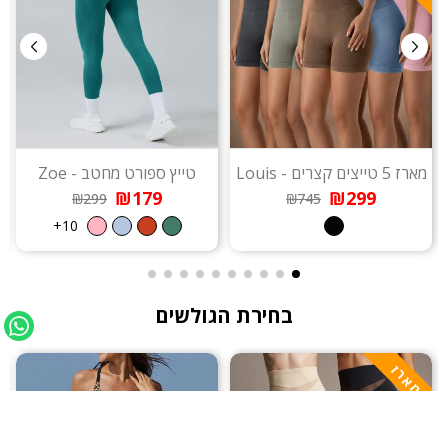
מארז 5 טייצים קצרים - Louis
טייץ ספורט מחטב - Zoe
מארז
₪179
₪299
₪299
₪745
10+
בחירת הגולשים
מארז