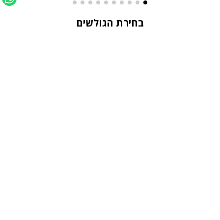
בחירת הגולשים
טבעת מוסונייט יוקרתית - Riviera
שעון נשים - Mona
₪129
₪299
₪299
₪699