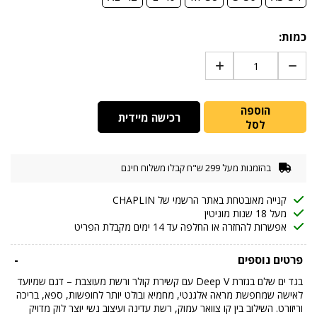
כמות:
הוספה
רכישה מיידית
לסל
בהזמנות מעל 299 ש"ח קבלו משלוח חינם
קנייה מאובטחת באתר הרשמי של CHAPLIN
מעל 18 שנות מוניטין
אפשרות להחזרה או החלפה עד 14 ימים מקבלת הפריט
פרטים נוספים
-
בגד ים שלם בגזרת Deep V עם קשירת קולר ורשת מעוצבת – דגם שמיועד
לאישה שמחפשת מראה אלגנטי, מחמיא ובולט יותר לחופשות, ספא, בריכה
וריזורט. השילוב בין קו צוואר עמוק, רשת עדינה ועיצוב נשי יוצר לוק מדויק