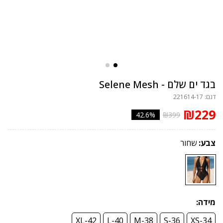
בגד ים שלם - Selene Mesh
דגם: 221614-17
₪229
42.6%
₪399
צבע:
שחור
מידה:
XL-42
L-40
M-38
S-36
XS-34