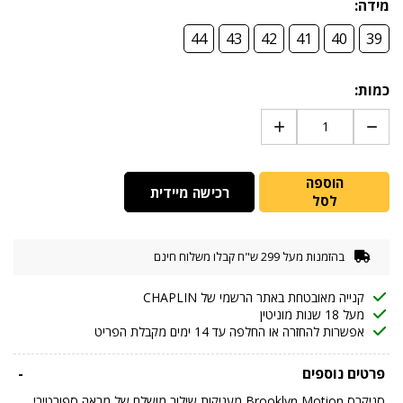
מידה:
44
43
42
41
40
39
כמות:
הוספה
רכישה מיידית
לסל
בהזמנות מעל 299 ש"ח קבלו משלוח חינם
קנייה מאובטחת באתר הרשמי של CHAPLIN
מעל 18 שנות מוניטין
אפשרות להחזרה או החלפה עד 14 ימים מקבלת הפריט
פרטים נוספים
-
סניקרס Brooklyn Motion מעניקות שילוב מושלם של מראה ספורטיבי