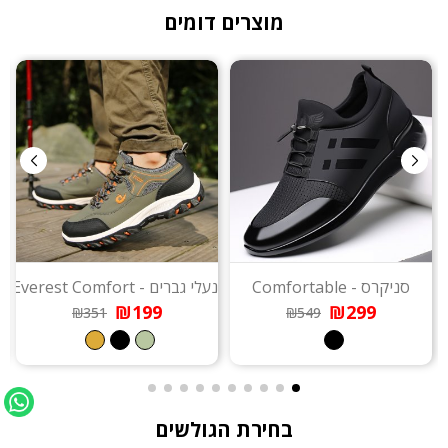
מוצרים דומים
סניקרס - Comfortable
נעלי גברים - Everest Comfort
נ
₪199
₪299
₪351
₪549
בחירת הגולשים